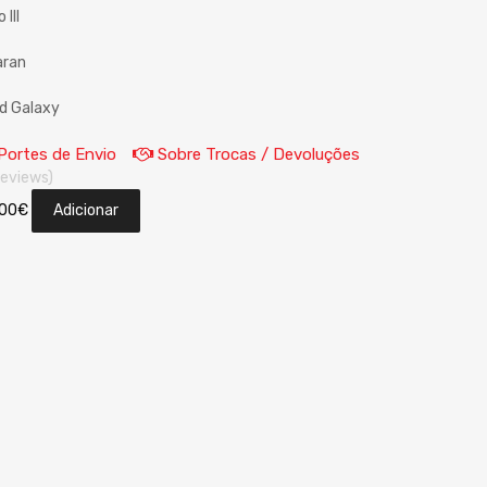
 III
aran
d Galaxy
Portes de Envio
Sobre Trocas / Devoluções
reviews)
.00
€
Adicionar