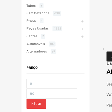
Tubos
3
Sem Categoria
630
Pneus
1
Peças Usadas
4852
Jantes
3
Automóveis
187
Alternadores
67
Alt
PREÇO
A
Preço
Preço
Sea
mínimo
máximo
VW 
Filtrar
Pas