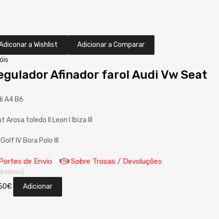
Adiconar a Wishlist
Adicionar a Comparar
óis
egulador Afinador farol Audi Vw Seat
i A4 B6
t Arosa toledo II Leon I Ibiza III
Golf IV Bora Polo III
Portes de Envio
Sobre Trocas / Devoluções
reviews)
50
€
Adicionar