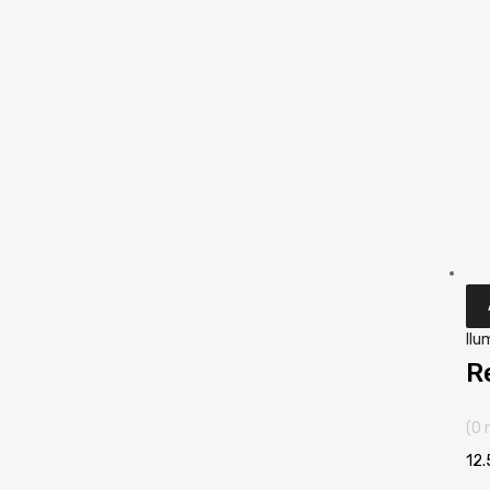
Ilu
R
(0 
12.