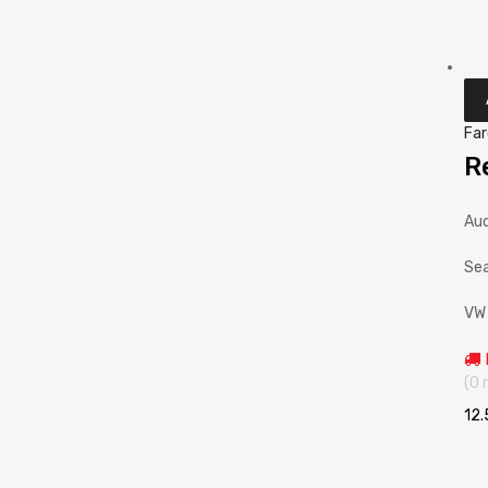
Far
R
Aud
Sea
VW 
(0 
12.