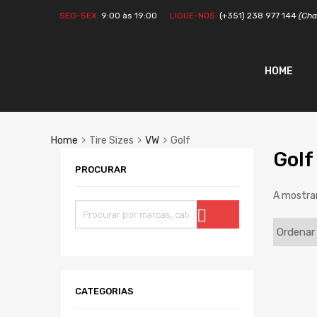
SEG-SEX:
9:00 às 19:00
LIGUE-NOS:
(+351) 238 977 144
(Cha
HOME
Home
Tire Sizes
VW
Golf
Golf
PROCURAR
A mostrar
CATEGORIAS