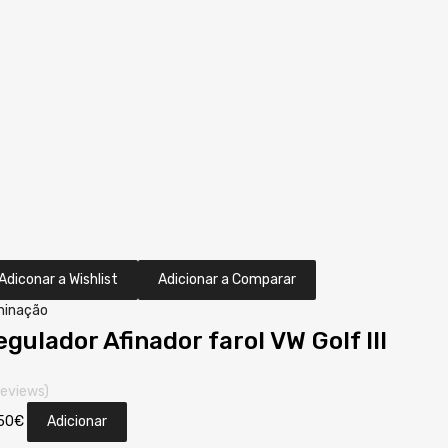
Adiconar a Wishlist
Adicionar a Comparar
minação
egulador Afinador farol VW Golf III
reviews)
50
€
Adicionar