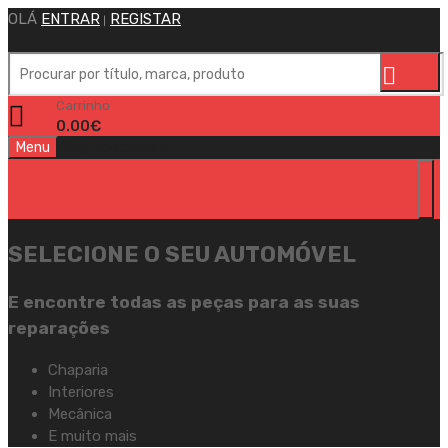
OLÁ
ENTRAR
REGISTAR
|
Carrinho
0
0.00
€
Skip to content
Menu
SELECIONE O SEU AUTOMÓVEL
E encontre todas as peças para as suas
reparações
Chaparia
Interiores
Mecânica
E muito mais