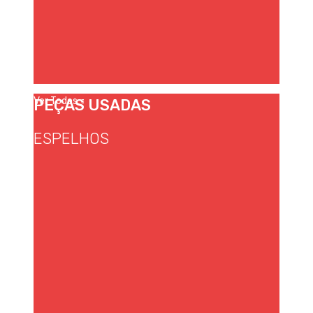
Ver Todos
PEÇAS USADAS
ESPELHOS