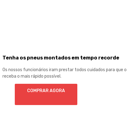
Tenha os pneus montados em tempo recorde
Os nossos funcionários iram prestar todos cuidados para que o
receba o mais rápido possível.
COMPRAR AGORA
Compre 4 Michelin e poupe 75€ de imediato
Poupe até 50€
na compra de 4