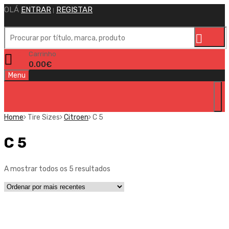
OLÁ
ENTRAR
REGISTAR
|
Carrinho
0
0.00
€
Skip
Menu
to
content
Home
Tire Sizes
Citroen
C 5
C 5
Sorted
A mostrar todos os 5 resultados
by
latest