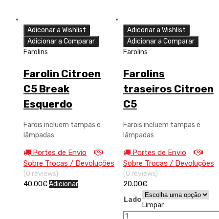
Adiconar a Wishlist
Adiconar a Wishlist
Adicionar a Comparar
Adicionar a Comparar
Farolins
Farolins
Farolin Citroen
Farolins
C5 Break
traseiros Citroen
Esquerdo
C5
Farois incluem tampas e
Farois incluem tampas e
lâmpadas
lâmpadas
Portes de Envio
Portes de Envio
Sobre Trocas / Devoluções
Sobre Trocas / Devoluções
(0 reviews)
(0 reviews)
40.00
€
Adicionar
20.00
€
Lado
Limpar
Quantidade